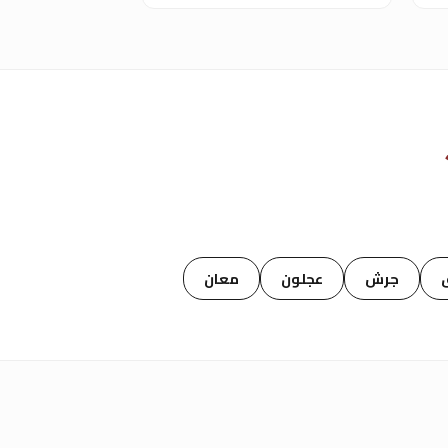
جرش
عجلون
معان