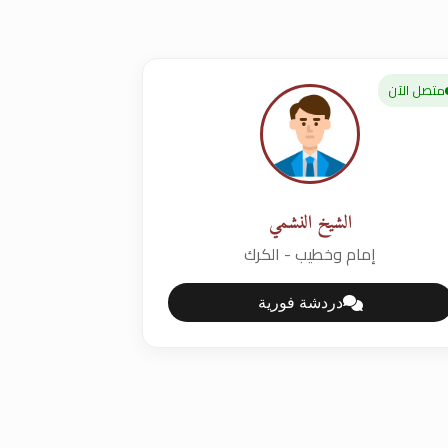
متصل الآن
الشيخ النشمي
إمام وخطيب - الكرك
دردشة فورية