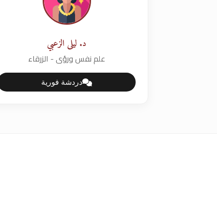
د. ليلى الزعبي
علم نفس ورؤى - الزرقاء
دردشة فورية