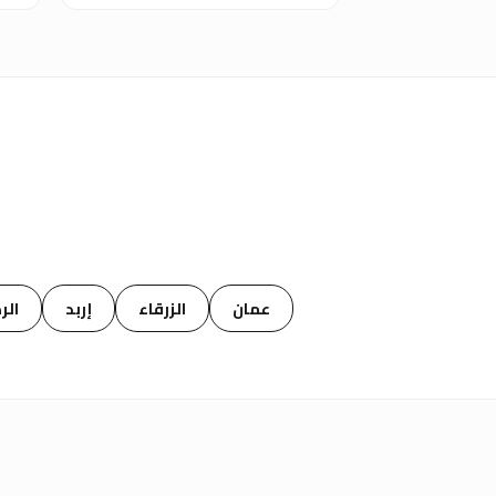
خ
عمان
الزرقاء
إربد
الر