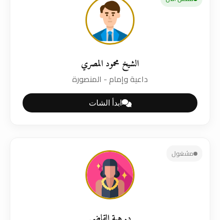
الشيخ محمود المصري
داعية وإمام - المنصورة
ابدأ الشات
مشغول
د. هبة القاضي