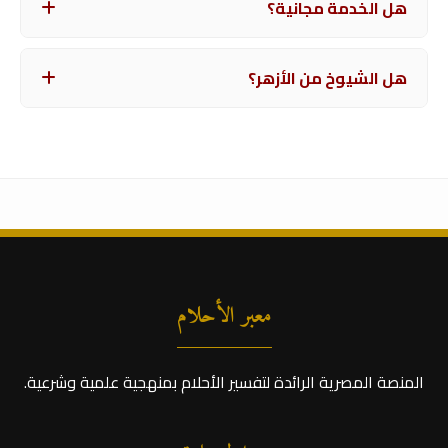
هل الخدمة مجانية؟
أماناً من الواتساب.
أيوه، التفسير المبدئي مجاني لوجه الله. وفيه خدمات
هل الشيوخ من الأزهر؟
مدفوعة لو محتاج رد مستعجل وتفصيلي.
معظم المفسرين عندنا دارسين علوم شرعية أو خريجي
الأزهر الشريف لضمان صحة التأويل.
معبر الأحلام
المنصة المصرية الرائدة لتفسير الأحلام بمنهجية علمية وشرعية.